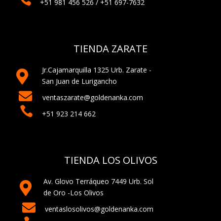
+51 981 456 526 / +51 697-7632
TIENDA ZARATE
Jr.Cajamarquilla 1325 Urb. Zarate -

San Juan de Lurigancho

ventaszarate@goldenanka.com

+51 923 214 662
TIENDA LOS OLIVOS
Av. Glovo Terráqueo 7449 Urb. Sol

de Oro -Los Olivos

ventaslosolivos@goldenanka.com